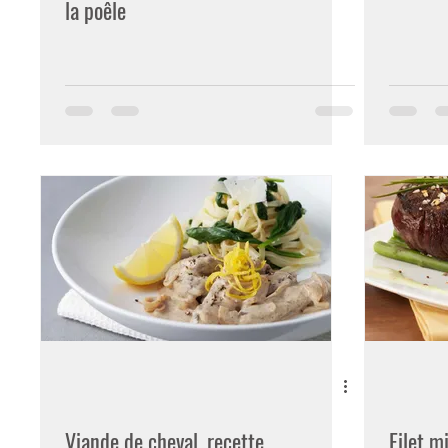
la poêle
Viande de cheval, recette
Filet m