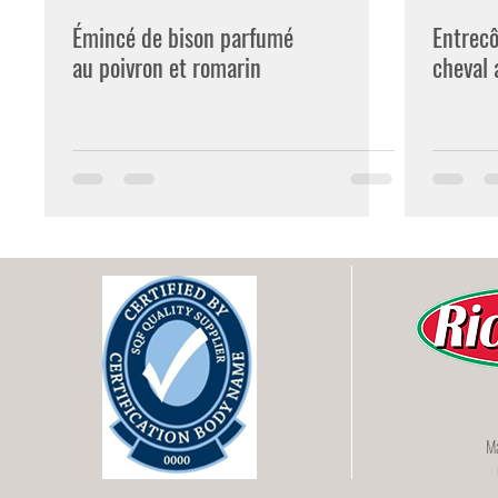
Émincé de bison parfumé
Entrecô
au poivron et romarin
cheval 
Ma