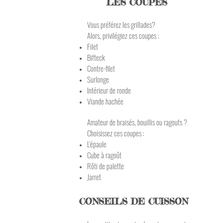
LES COUPES
Vous préférez les grillades?
Alors, privilégiez ces coupes :
Filet
Bifteck
Contre-filet
Surlonge
Intérieur de ronde
Viande hachée
Amateur de braisés, bouillis ou ragouts ?
Choisissez ces coupes :
L'épaule
Cube à ragoût
Rôti de palette
Jarret
CONSEILS DE CUISSON