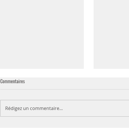
Commentaires
Rédigez un commentaire...
Risotto au bœuf haché
Quesadillas a