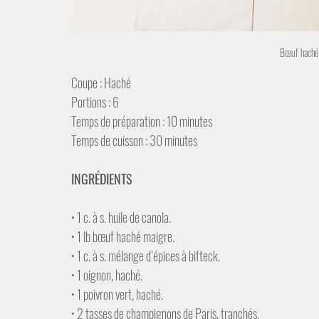
Bœuf haché 
Coupe : Haché
Portions : 6
Temps de préparation : 10 minutes
Temps de cuisson : 30 minutes
INGRÉDIENTS
• 1 c. à s. huile de canola.
• 1 lb bœuf haché maigre.
• 1 c. à s. mélange d’épices à bifteck.
• 1 oignon, haché.
• 1 poivron vert, haché.
• 2 tasses de champignons de Paris, tranchés.