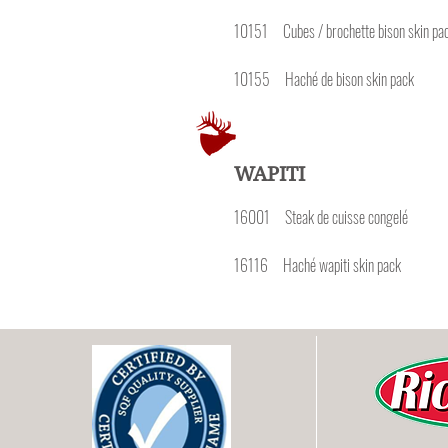
10151 Cubes / brochett
10155 Haché de bis
WAPITI
16001 Steak de cu
16116 Haché wapit